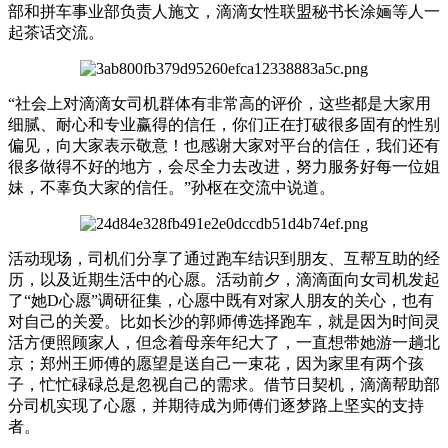
部和拼车事业部负责人施文，滴滴女性联盟秘书长涂婳等人一
起茶话交流。
“社会上对滴滴女司机群体有非常高的评价，这些都是大家用
细腻、耐心和专业赢得的信任，你们正在打破很多固有的性别
偏见，向大家表示敬意！也感谢大家对平台的信任，我们还有
很多做得不好的地方，会尽全力去改进，努力服务好每一位姐
妹，不辜负大家的信任。”孙枢在交流中说道。
活动现场，司机们分享了通过跑车结识到朋友、互帮互助的经
历，以及近期生活中的心愿。活动前夕，滴滴面向女司机发起
了“她D心愿”调研征集，心愿中既有对家人朋友的关心，也有
对自己的关爱。比如长沙的郭师傅选择跑车，就是因为时间灵
活方便照顾家人，但念着母亲年纪大了，一直想带她游一趟北
京；郑州王师傅的愿望是送自己一束花，因为家里有两个孩
子，忙忙碌碌总是忽视自己的需求。借节日契机，滴滴帮助部
分司机实现了心愿，并期待成为师傅们逐梦路上坚实的支持
者。