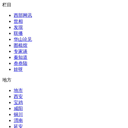
栏目
西部网讯
世相
发现
联播
华山论见
图梳馆
专家谈
秦知道
叁叁陆
娃呀
地方
地市
西安
宝鸡
咸阳
铜川
渭南
延安