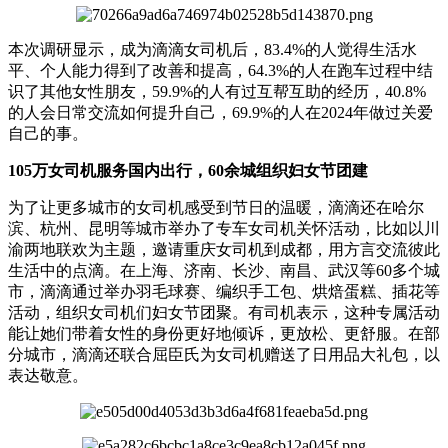
本次调研显示，成为滴滴女司机后，83.4%的人觉得生活水
平、个人能力得到了改善和提高，64.3%的人在跑车过程中结
识了其他女性朋友，59.9%的人有过互帮互助的经历，40.8%
的人会日常交流如何提升自己，69.9%的人在2024年做过关爱
自己的事。
105万女司机服务国内出行，60余城组织妇女节团建
为了让更多城市的女司机感受到节日的温暖，滴滴还在哈尔
滨、杭州、昆明等城市举办了专车女司机关怀活动，比如以川
渝两地联欢为主题，邀请重庆女司机到成都，用方言交流彼此
生活中的点滴。在上海、济南、长沙、南昌、武汉等60多个城
市，滴滴通过举办羽毛球赛、编织手工包、烘焙蛋糕、插花等
活动，组织女司机们妇女节团聚。有司机表示，这种专属活动
能让她们带着女性的身份更好地倾诉，更放松、更舒服。在部
分城市，滴滴还联合屈臣氏为女司机赠送了日用品大礼包，以
表达敬意。