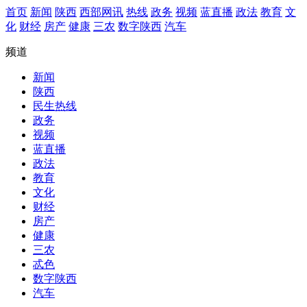
首页
新闻
陕西
西部网讯
热线
政务
视频
蓝直播
政法
教育
文
化
财经
房产
健康
三农
数字陕西
汽车
频道
新闻
陕西
民生热线
政务
视频
蓝直播
政法
教育
文化
财经
房产
健康
三农
忒色
数字陕西
汽车