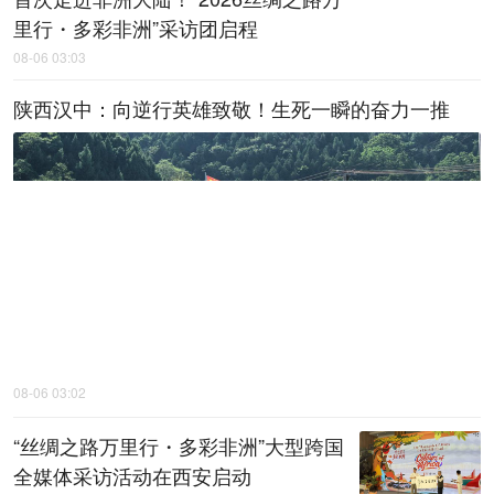
里行・多彩非洲”采访团启程
08-06 03:03
陕西汉中：向逆行英雄致敬！生死一瞬的奋力一推
08-06 03:02
“丝绸之路万里行・多彩非洲”大型跨国
全媒体采访活动在西安启动