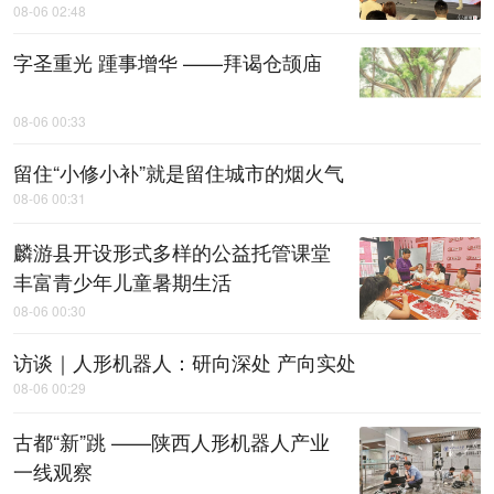
08-06 02:48
字圣重光 踵事增华 ——拜谒仓颉庙
08-06 00:33
留住“小修小补”就是留住城市的烟火气
08-06 00:31
麟游县开设形式多样的公益托管课堂
丰富青少年儿童暑期生活
08-06 00:30
访谈｜人形机器人：研向深处 产向实处
08-06 00:29
古都“新”跳 ——陕西人形机器人产业
一线观察