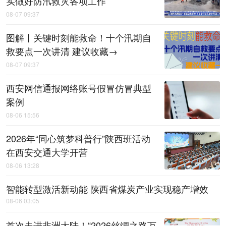
实做好防汛救灾各项工作
08-07 09:37
图解丨关键时刻能救命！十个汛期自
救要点一次讲清 建议收藏→
08-07 09:37
西安网信通报网络账号假冒仿冒典型
案例
08-06 15:56
2026年“同心筑梦科普行”陕西班活动
在西安交通大学开营
08-06 13:28
智能转型激活新动能 陕西省煤炭产业实现稳产增效
08-06 03:05
首次走进非洲大陆！“2026丝绸之路万