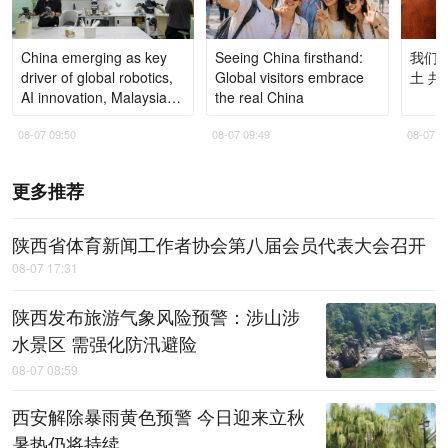
China emerging as key
Seeing China firsthand:
我们的
driver of global robotics,
Global visitors embrace
土 共
AI innovation, Malaysian
the real China
tech observer says
08-07 09:50
08-07 09:49
08-07 0
更多推荐
陕西省体育新闻工作者协会第八届会员代表大会召开
08-07 17:31
陕西发布旅游气象风险预警：涉山涉
水景区 需强化防汛避险
08-07 08:59
西安解除暴雨黄色预警 今日迎来立秋
暑热仍将持续