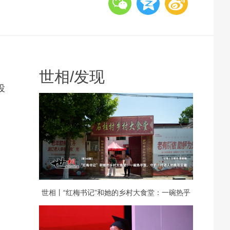
世相
/
发现
投
世相丨“红梅书记”和她的乡村大食堂：一碗热乎
饭，守护一村老人的晚年安康