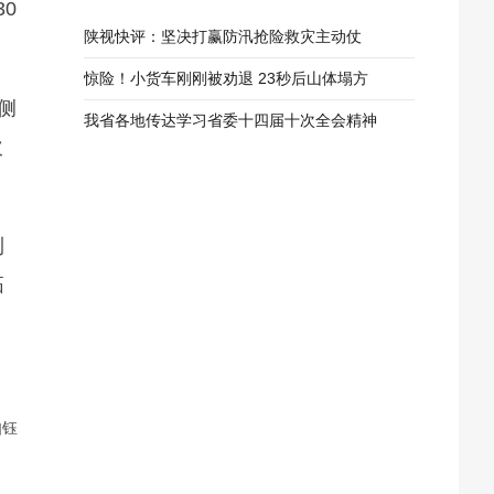
0
陕视快评：坚决打赢防汛抢险救灾主动仗
惊险！小货车刚刚被劝退 23秒后山体塌方
侧
我省各地传达学习省委十四届十次全会精神
次
利
拓
如钰