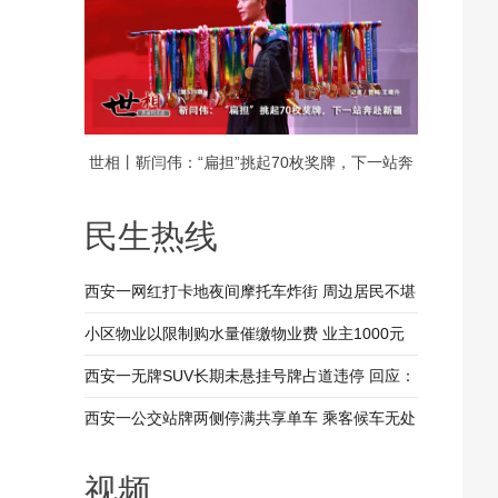
世相丨靳闫伟：“扁担”挑起70枚奖牌，下一站奔
赴新疆
民生热线
西安一网红打卡地夜间摩托车炸街 周边居民不堪
其扰 回应：将持续开展专项整治行动
小区物业以限制购水量催缴物业费 业主1000元
装修押金抵扣物业费 兴平市住建局：已责令物业
西安一无牌SUV长期未悬挂号牌占道违停 回应：
整改
驾驶人被记9分罚款200元
西安一公交站牌两侧停满共享单车 乘客候车无处
落脚 回应：已督促清理 加大巡查力度
视频