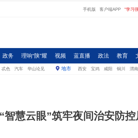
手机版
客户端APP
“学习
政务
理响“陕”耀
视频
蓝直播
政法
教育
地市
忒色
汽车
华山论见
西安
宝鸡
咸阳
铜川
渭
“智慧云眼”筑牢夜间治安防控