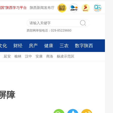
强国”陕西学习平台
陕西新闻发布厅
西部网举报电话：029-85229660
文化
财经
房产
健康
三农
数字陕西
南
延安
榆林
汉中
安康
商洛
杨凌示范区
屏障