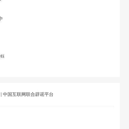
中
如钰
|
中国互联网联合辟谣平台