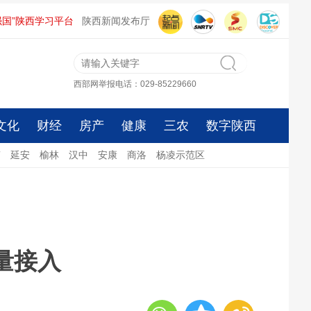
强国”陕西学习平台
陕西新闻发布厅
西部网举报电话：029-85229660
文化
财经
房产
健康
三农
数字陕西
南
延安
榆林
汉中
安康
商洛
杨凌示范区
量接入