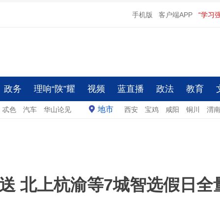
手机版
客户端APP
“学习
政务
理响“陕”耀
视频
蓝直播
政法
教育
地市
忒色
汽车
华山论见
西安
宝鸡
咸阳
铜川
渭
送 北上杭渝等7城智选假日全