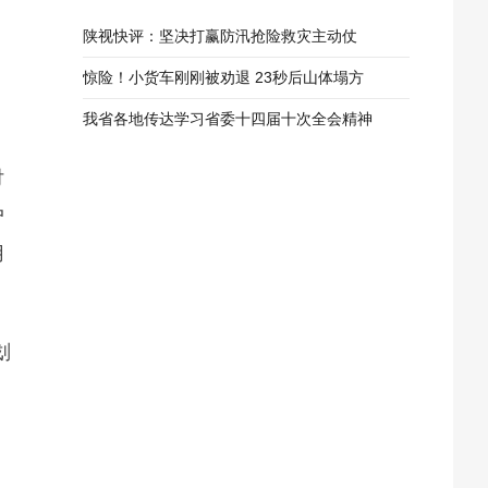
陕视快评：坚决打赢防汛抢险救灾主动仗
惊险！小货车刚刚被劝退 23秒后山体塌方
我省各地传达学习省委十四届十次全会精神
付
户
用
划