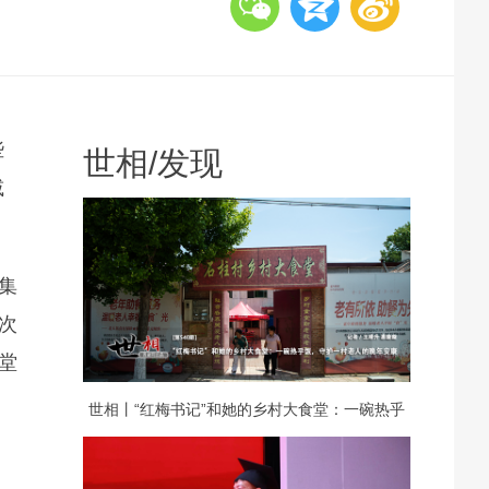
些
世相
/
发现
减
集
次
堂
世相丨“红梅书记”和她的乡村大食堂：一碗热乎
饭，守护一村老人的晚年安康