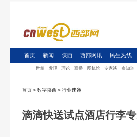
首页
新闻
陕西
西部网讯
民生热线
世相
发现
理论
联播
图梳馆
专家谈
秦知道
首页
>
数字陕西
>
行业速递
滴滴快送试点酒店行李专