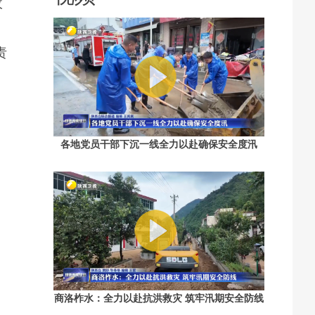
收
责
各地党员干部下沉一线全力以赴确保安全度汛
商洛柞水：全力以赴抗洪救灾 筑牢汛期安全防线