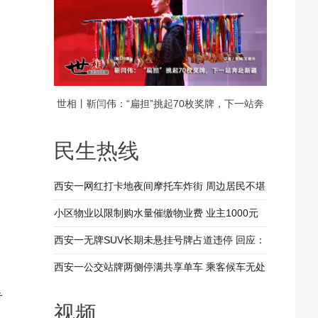
世相丨靳闫伟：“扁担”挑起70枚奖牌，下一站奔
赴新疆
民生热线
西安一网红打卡地夜间摩托车炸街 周边居民不堪
其扰 回应：将持续开展专项整治行动
小区物业以限制购水量催缴物业费 业主1000元
装修押金抵扣物业费 兴平市住建局：已责令物业
西安一无牌SUV长期未悬挂号牌占道违停 回应：
整改
驾驶人被记9分罚款200元
西安一公交站牌两侧停满共享单车 乘客候车无处
落脚 回应：已督促清理 加大巡查力度
专
视频