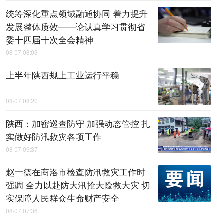
统筹深化重点领域融通协同 着力提升
发展整体质效——论认真学习贯彻省
委十四届十次全会精神
08-07 08:03
上半年陕西规上工业运行平稳
08-07 08:20
陕西：加密巡查防守 加强动态管控 扎
实做好防汛救灾各项工作
08-07 09:37
赵一德在商洛市检查防汛救灾工作时
强调 全力以赴防大汛抢大险救大灾 切
实保障人民群众生命财产安全
08-07 07:36