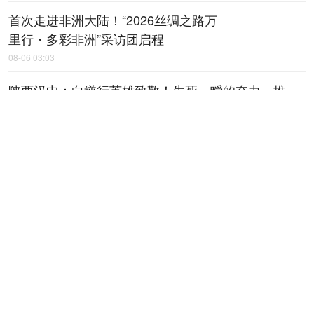
首次走进非洲大陆！“2026丝绸之路万
里行・多彩非洲”采访团启程
08-06 03:03
陕西汉中：向逆行英雄致敬！生死一瞬的奋力一推
08-06 03:02
“丝绸之路万里行・多彩非洲”大型跨国