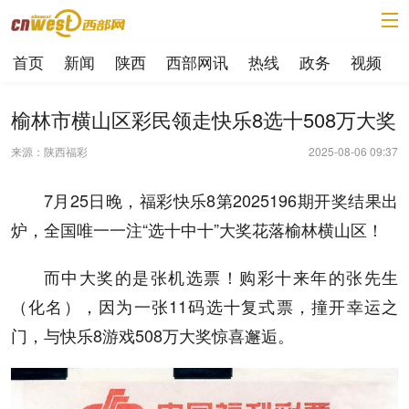
首页
新闻
陕西
西部网讯
热线
政务
视频
榆林市横山区彩民领走快乐8选十508万大奖
来源：陕西福彩
2025-08-06 09:37
7月25日晚，福彩快乐8第2025196期开奖结果出
炉，全国唯一一注“选十中十”大奖花落榆林横山区！
而中大奖的是张机选票！购彩十来年的张先生
（化名），因为一张11码选十复式票，撞开幸运之
门，与快乐8游戏508万大奖惊喜邂逅。