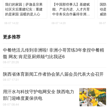
我们的家园｜萨迦县宗果
【中国那些事儿】基建赋
国防部
社区灾后重建纪实：重建
能、产业共进、人才共育
动是
的是家园 温暖的是人心
中非务实合作赢得非洲青
威胁
年高度认同
08-07 14:22
08-07 14:20
08-07 1
更多推荐
中餐绝活儿传到非洲啦! 非洲小哥苦练3年拿捏中餐精
髓 网友:肯尼亚厨师颠勺比我还6
08-07 20:26
陕西省体育新闻工作者协会第八届会员代表大会召开
08-07 17:31
用汗水与科技守护电网安全 陕西电力
部门迎峰度夏保供电
08-07 08:44