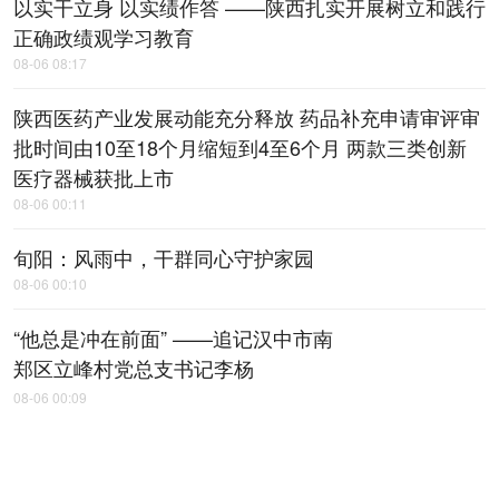
以实干立身 以实绩作答 ——陕西扎实开展树立和践行
正确政绩观学习教育
08-06 08:17
陕西医药产业发展动能充分释放 药品补充申请审评审
批时间由10至18个月缩短到4至6个月 两款三类创新
医疗器械获批上市
08-06 00:11
旬阳：风雨中，​干群同心守护家园
08-06 00:10
“他总是冲在前面” ——追记汉中市南
郑区立峰村党总支书记李杨
08-06 00:09
传承红色基因 汲取奋进力量