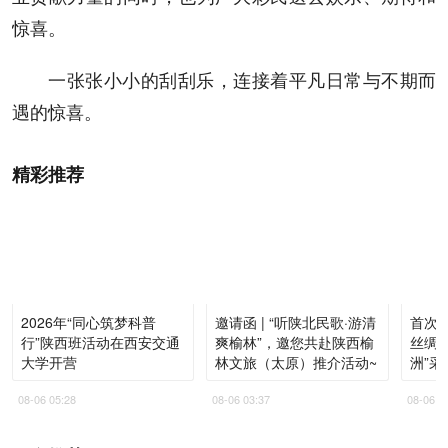
惊喜。
一张张小小的刮刮乐，连接着平凡日常与不期而
遇的惊喜。
精彩推荐
2026年“同心筑梦科普
邀请函 | “听陕北民歌·游清
首次走
行”陕西班活动在西安交通
爽榆林”，邀您共赴陕西榆
丝绸
大学开营
林文旅（太原）推介活动~
洲”采
08-06 05:28
08-06 03:37
08-06 0