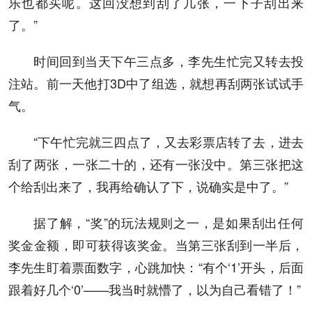
乐也都买呢。这回没想到刮了几张，一下子刮出来
了。”
时间回到当天下午三点多，李先生忙完又转去投
注站。前一天他打3D中了组选，就想再刮两张试试手
气。
“下午忙完就三四点了，又去彩票店转了去，进去
刮了两张，一张二十的，还有一张没中。第三张把这
个给刮出来了，我再给确认了下，说确实是中了。”
据了解，“奖”的玩法规则之一，是如果刮出任何
奖金金额，即可获得该奖金。当第三张刮到一半后，
李先生盯着票面数字，心跳加快：“有个‘1’开头，后面
跟着好几个‘0’——我当时就懵了，以为自己看错了！”