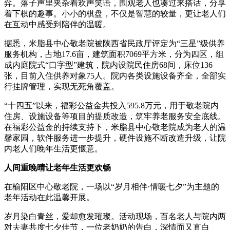
弈。落子声里夹杂着欢声笑语，围观老人也凑过来搭话，分享
着下棋的趣事。小小的棋盘，不仅是智慧的较量，更让老人们
在互动中感受到陪伴的温暖。
据悉，米脂县中心敬老院被陕西省民政厅评定为“三星”级供养
服务机构，占地17.6亩，建筑面积7069平方米，分为四区，组
成内庭院式“口字型”建筑，院内设院民住房68间，床位136
张，目前入住供养对象75人。院内各类设施设备齐全，全部实
行挂牌管理，实现无死角覆盖。
“十四五”以来，福彩公益金共投入595.8万元，用于敬老院内
住房、设施设备等项目的提质改造，筑牢养老服务安全底线。
在福彩公益金的持续支持下，米脂县中心敬老院成为老人的温
馨家园，软件服务进一步提升，硬件设施不断改造升级，让院
内老人们晚年生活更惬意。
人间重晚晴
让老年生活更欢畅
在榆阳区中心敬老院，一场以“岁月相伴·情暖七夕”为主题的
老年活动在此温馨开展。
岁月染白青丝，爱却愈发璀璨。活动现场，百名老人与院内两
对夫妻共度七夕佳节，一位老奶奶的告白，深情而又直白