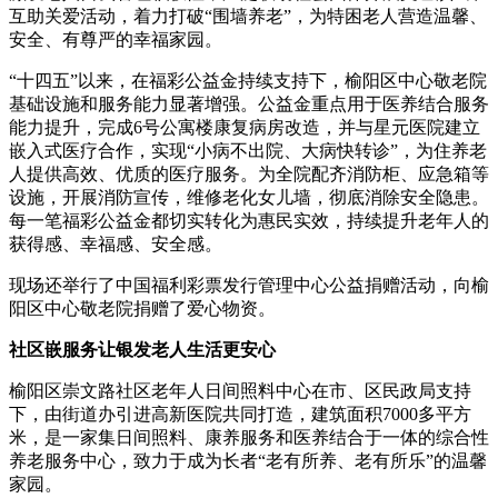
互助关爱活动，着力打破“围墙养老”，为特困老人营造温馨、
安全、有尊严的幸福家园。
“十四五”以来，在福彩公益金持续支持下，榆阳区中心敬老院
基础设施和服务能力显著增强。公益金重点用于医养结合服务
能力提升，完成6号公寓楼康复病房改造，并与星元医院建立
嵌入式医疗合作，实现“小病不出院、大病快转诊”，为住养老
人提供高效、优质的医疗服务。为全院配齐消防柜、应急箱等
设施，开展消防宣传，维修老化女儿墙，彻底消除安全隐患。
每一笔福彩公益金都切实转化为惠民实效，持续提升老年人的
获得感、幸福感、安全感。
现场还举行了中国福利彩票发行管理中心公益捐赠活动，向榆
阳区中心敬老院捐赠了爱心物资。
社区嵌服务
让银发老人生活更安心
榆阳区崇文路社区老年人日间照料中心在市、区民政局支持
下，由街道办引进高新医院共同打造，建筑面积7000多平方
米，是一家集日间照料、康养服务和医养结合于一体的综合性
养老服务中心，致力于成为长者“老有所养、老有所乐”的温馨
家园。