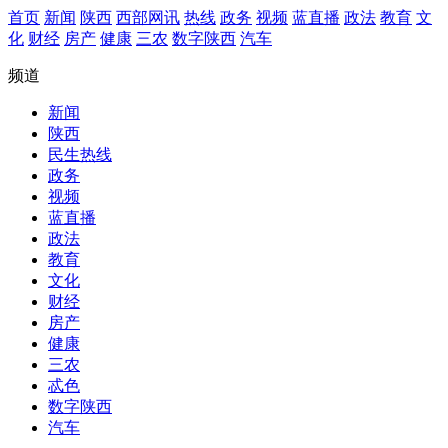
首页
新闻
陕西
西部网讯
热线
政务
视频
蓝直播
政法
教育
文
化
财经
房产
健康
三农
数字陕西
汽车
频道
新闻
陕西
民生热线
政务
视频
蓝直播
政法
教育
文化
财经
房产
健康
三农
忒色
数字陕西
汽车