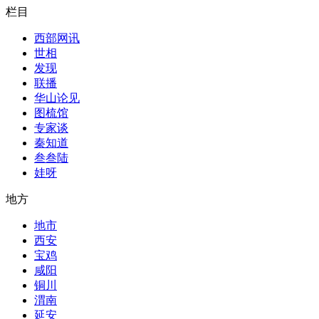
栏目
西部网讯
世相
发现
联播
华山论见
图梳馆
专家谈
秦知道
叁叁陆
娃呀
地方
地市
西安
宝鸡
咸阳
铜川
渭南
延安