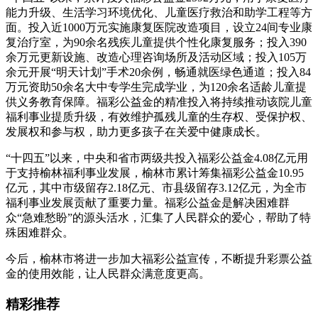
能力升级、生活学习环境优化、儿童医疗救治和助学工程等方
面。投入近1000万元实施康复医院改造项目，设立24间专业康
复治疗室，为90余名残疾儿童提供个性化康复服务；投入390
余万元更新设施、改造心理咨询场所及活动区域；投入105万
余元开展“明天计划”手术20余例，畅通就医绿色通道；投入84
万元资助50余名大中专学生完成学业，为120余名适龄儿童提
供义务教育保障。福彩公益金的精准投入将持续推动该院儿童
福利事业提质升级，有效维护孤残儿童的生存权、受保护权、
发展权和参与权，助力更多孩子在关爱中健康成长。
“十四五”以来，中央和省市两级共投入福彩公益金4.08亿元用
于支持榆林福利事业发展，榆林市累计筹集福彩公益金10.95
亿元，其中市级留存2.18亿元、市县级留存3.12亿元，为全市
福利事业发展贡献了重要力量。福彩公益金是解决困难群
众“急难愁盼”的源头活水，汇集了人民群众的爱心，帮助了特
殊困难群众。
今后，榆林市将进一步加大福彩公益宣传，不断提升彩票公益
金的使用效能，让人民群众满意度更高。
精彩推荐