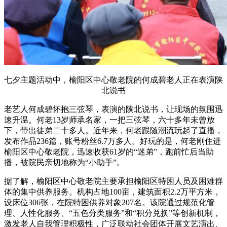
七夕主题活动中，榆阳区中心敬老院的何成碧老人正在表演陕
北说书
老艺人何成碧怀抱三弦琴，表演的陕北说书，让现场的氛围迅
速升温。何老13岁师承名家，一把三弦琴，六十多年未曾放
下，带出徒弟二十多人。近年来，何老跟随潮流玩起了直播，
发布作品236篇，账号粉丝6.7万多人。好玩的是，何老刚住进
榆阳区中心敬老院，迅速收获61岁的“迷弟”，跑前忙后当助
播，被院民亲切地称为“小助手”。
据了解，榆阳区中心敬老院主要承担榆阳区特困人员及困难群
体的集中供养服务。机构占地100亩，建筑面积2.2万平方米，
设床位306张，在院特困供养对象207名。该院通过规范化管
理、人性化服务、“五色分类服务”和“积分兑换”等创新机制，
激发老人自我管理积极性，广泛联动社会团体开展文艺演出、