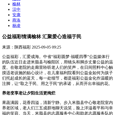
榆林
汉中
安康
商洛
杨凌
公益福彩情满榆林 汇聚爱心造福于民
来源：陕西福彩
2025-09-05 09:25
公益福彩，汇爱成海。中省“福彩圆梦·福暖四季”公益媒体行
的队伍近日走进米脂县与榆阳区，用镜头和脚步丈量公益的温
度。在敬老院的走廊里聆听老人们的笑声，在日间照料中心触
摸适老设施的贴心设计，在儿童福利院看到公益金如何为孩子
们托起成长的蓝天，每一处细节，都是福彩公益金化作温暖的
注脚，让“取之于民、用之于民”的承诺，从而开出幸福的花。
养老变享老
让夕阳生活更绚烂
果蔬满园，花香四溢，清新宁静。步入米脂县中心敬老院室内
养老区域，老人们三五成群地聊天说笑，脸上洋溢着平和与幸
福的笑容。当天，米脂县的志愿服务中心和助老志愿服务队的