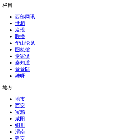
栏目
西部网讯
世相
发现
联播
华山论见
图梳馆
专家谈
秦知道
叁叁陆
娃呀
地方
地市
西安
宝鸡
咸阳
铜川
渭南
延安