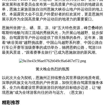
家发展和改革委员会发布第一批高质量户外运动目的地建设名
单，恩施土家族苗族自治州恩施大峡谷山地户外运动目的地上
榜。本届露营大会不仅是户外爱好者的狂欢派对，更是恩施州
展示其作为全国高质量户外运动目的地潜力的重要窗口。
恩施州坐拥“土、硒、茶、凉、绿”五大特色资源，峰峦叠嶂的
喀斯特地貌与清江流域的秀丽风光，为开展山地越野、徒步探
险、自驾露营等户外运动提供了得天独厚的条件。近年来，随
着“峡谷英雄”越野挑战赛、中国山马越野系列赛、中国公路自
行车公开赛等顶级赛事的成功举办，驰骋恩鹤公路，驾游318
最美风景道，“跟着赛事去旅行”已成为恩施旅游的新风潮。
篝火晚会热烈的氛围
以此次大会为契机，恩施州正持续整合其世界级的地质奇观、
深厚的民族文化与优质的户外资源，加快完善自驾露营服务体
系，全力向着建设世界级旅游目的地的目标稳步迈进，让“秘
境恩施”成为全球游客向往的诗与远方。（恩文旅）
精彩推荐