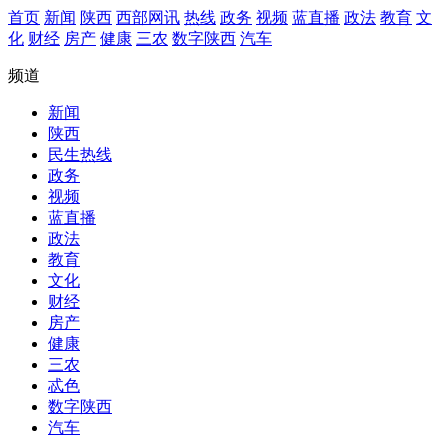
首页
新闻
陕西
西部网讯
热线
政务
视频
蓝直播
政法
教育
文
化
财经
房产
健康
三农
数字陕西
汽车
频道
新闻
陕西
民生热线
政务
视频
蓝直播
政法
教育
文化
财经
房产
健康
三农
忒色
数字陕西
汽车