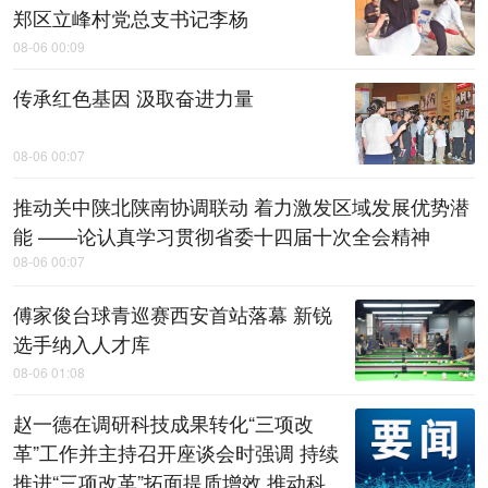
郑区立峰村党总支书记李杨
08-06 00:09
传承红色基因 汲取奋进力量
08-06 00:07
推动关中陕北陕南协调联动 着力激发区域发展优势潜
能 ——论认真学习贯彻省委十四届十次全会精神
08-06 00:07
傅家俊台球青巡赛西安首站落幕 新锐
选手纳入人才库
08-06 01:08
赵一德在调研科技成果转化“三项改
革”工作并主持召开座谈会时强调 持续
推进“三项改革”拓面提质增效 推动科