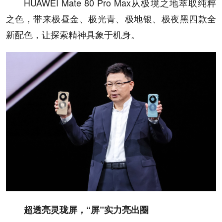
HUAWEI Mate 80 Pro Max从极境之地萃取纯粹
之色，带来极昼金、极光青、极地银、极夜黑四款全
新配色，让探索精神具象于机身。
超透亮灵珑屏，“屏”实力亮出圈