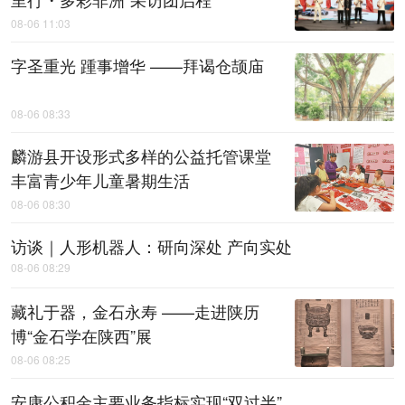
08-06 11:03
字圣重光 踵事增华 ——拜谒仓颉庙
08-06 08:33
麟游县开设形式多样的公益托管课堂
丰富青少年儿童暑期生活
08-06 08:30
访谈｜人形机器人：研向深处 产向实处
08-06 08:29
藏礼于器，金石永寿 ——走进陕历
博“金石学在陕西”展
08-06 08:25
安康公积金主要业务指标实现“双过半”