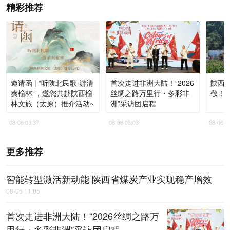
精彩推荐
邀请函 | “听陕北民歌·游清
首次走进非洲大陆！“2026
陕西
爽榆林”，邀您共赴陕西榆
丝绸之路万里行・多彩非
敬！
林文旅（太原）推介活动~
洲”采访团启程
08-06 03:37
08-06 03:03
08-06 0
更多推荐
智能转型激活新动能 陕西省煤炭产业实现稳产增效
08-06 11:05
首次走进非洲大陆！“2026丝绸之路万
里行・多彩非洲”采访团启程