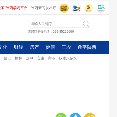
强国”陕西学习平台
陕西新闻发布厅
西部网举报电话：029-85229660
文化
财经
房产
健康
三农
数字陕西
南
延安
榆林
汉中
安康
商洛
杨凌示范区