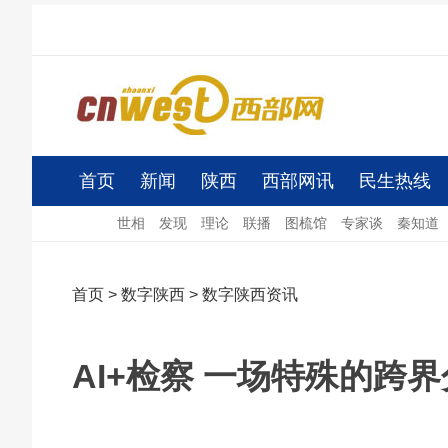
首页
新闻
陕西
西部网讯
民生热线
世相
发现
理论
联播
图梳馆
专家谈
秦知道
首页
>
数字陕西
>
数字陕西资讯
AI+检察 一场特殊的跨