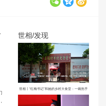
，
世相
/
发现
世相丨“红梅书记”和她的乡村大食堂：一碗热乎
门
，
饭，守护一村老人的晚年安康