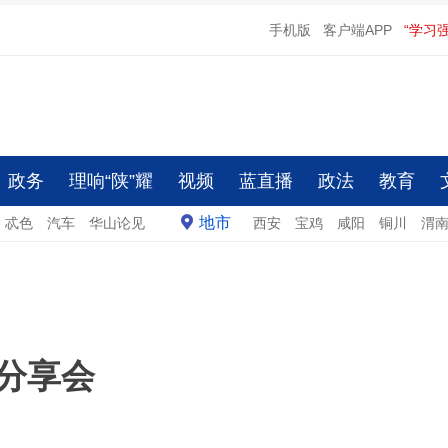
手机版
客户端APP
“学习
政务
理响“陕”耀
视频
蓝直播
政法
教育
地市
忒色
汽车
华山论见
西安
宝鸡
咸阳
铜川
渭
界分享会