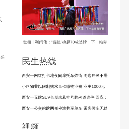
示
世相丨靳闫伟：“扁担”挑起70枚奖牌，下一站奔
赴新疆
乐乐
民生热线
西安一网红打卡地夜间摩托车炸街 周边居民不堪
其扰 回应：将持续开展专项整治行动
小区物业以限制购水量催缴物业费 业主1000元
装修押金抵扣物业费 兴平市住建局：已责令物业
西安一无牌SUV长期未悬挂号牌占道违停 回应：
整改
驾驶人被记9分罚款200元
西安一公交站牌两侧停满共享单车 乘客候车无处
落脚 回应：已督促清理 加大巡查力度
视频