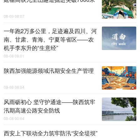
08-09 08:07
一年跑2万多公里，足迹遍及四川、河
南、甘肃、青海、宁夏等省区——农
机手李东升的“生意经”
08-08 08:01
陕西加强能源领域汛期安全生产管理
08-08 08:04
风雨砺初心 坚守护通途——陕西筑牢
汛期高速公路安全防线
08-08 00:04
西安上下联动全力筑牢防汛“安全堤坝”