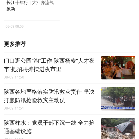
长江十年行 | 大江奔流气
象新
08-09 08:56
更多推荐
门口逛公园“淘”工作 陕西杨凌“人才夜
市”把招聘摊摆进夜市里
08-09 11:50
陕西各地严格落实防汛救灾责任 坚决
打赢防汛抢险救灾主动仗
08-09 11:51
陕西柞水：党员干部下沉一线 全力抢
通基础设施
08-09 11:46