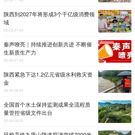
陕西到2027年将形成3个千亿级消费领
域
08-09 07:46
秦声嘹亮｜持续推进创新共进 不断催
生新质生产力
08-09 07:46
陕西紧急下达1.2亿元省级水利救灾资
金
08-09 08:05
全国首个水土保持监测成果全流程质
量管控省级文件出台
08-09 08:06
延榆高铁九里山隧道掘进突破7000米