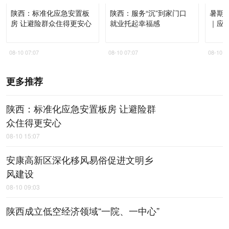
陕西：标准化应急安置板
陕西：服务“沉”到家门口
暑期
房 让避险群众住得更安心
就业托起幸福感
｜应
08-10 07:07
08-10 07:07
08-10 0
更多推荐
陕西：标准化应急安置板房 让避险群
众住得更安心
08-10 15:07
安康高新区深化移风易俗促进文明乡
风建设
08-10 09:03
陕西成立低空经济领域“一院、一中心”