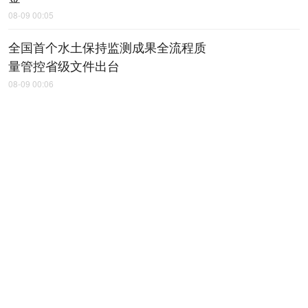
08-09 00:05
全国首个水土保持监测成果全流程质
量管控省级文件出台
08-09 00:06
延榆高铁九里山隧道掘进突破7000米
08-09 00:07
俄罗斯沃洛格达州非物质文化遗产交
流展在西安开幕
08-09 00:09
省十八运会火炬传递收官
08-09 00:12