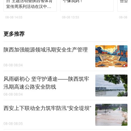
日”主题活动暨陕西省体育
个像我妈！”
合型
宣传周系列活动在汉中启
动
08-08 14:03
08-08 13:53
08-08 1
更多推荐
陕西加强能源领域汛期安全生产管理
08-08 08:04
风雨砺初心 坚守护通途——陕西筑牢
汛期高速公路安全防线
08-08 08:04
西安上下联动全力筑牢防汛“安全堤坝”
08-08 08:05