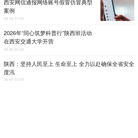
西安网信通报网络账号假冒仿冒典型
案例
08-06 07:56
2026年“同心筑梦科普行”陕西班活动
在西安交通大学开营
08-06 05:28
陕西：坚持人民至上 生命至上 全力以赴确保全省安全
度汛
08-06 03:06
智能转型激活新动能 陕西省煤炭产业实现稳产增效
08-06 03:05
首次走进非洲大陆！“2026丝绸之路万
里行・多彩非洲”采访团启程
08-06 03:03