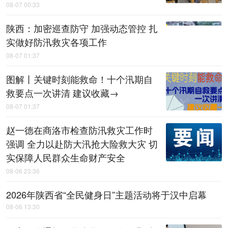
08-07 00:33
陕西：加密巡查防守 加强动态管控 扎
实做好防汛救灾各项工作
08-07 01:37
图解丨关键时刻能救命！十个汛期自
救要点一次讲清 建议收藏→
08-07 01:37
赵一德在商洛市检查防汛救灾工作时
强调 全力以赴防大汛抢大险救大灾 切
实保障人民群众生命财产安全
08-06 23:36
2026年陕西省“全民健身日”主题活动将于汉中启幕
08-06 13:30