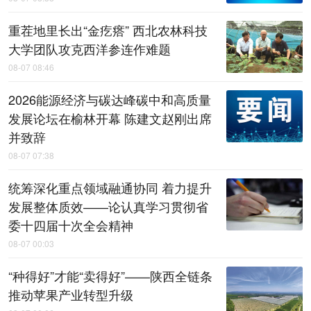
重茬地里长出“金疙瘩” 西北农林科技
大学团队攻克西洋参连作难题
08-07 08:46
2026能源经济与碳达峰碳中和高质量
发展论坛在榆林开幕 陈建文赵刚出席
并致辞
08-07 07:38
统筹深化重点领域融通协同 着力提升
发展整体质效——论认真学习贯彻省
委十四届十次全会精神
08-07 00:03
“种得好”才能“卖得好”——陕西全链条
推动苹果产业转型升级