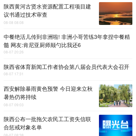
陕西黄河古贤水资源配置工程项目建
议书通过技术审查
08-08 08:08
中餐绝活儿传到非洲啦! 非洲小哥苦练3年拿捏中餐精
髓 网友:肯尼亚厨师颠勺比我还6
08-07 20:26
陕西省体育新闻工作者协会第八届会员代表大会召开
08-07 17:31
西安解除暴雨黄色预警 今日迎来立秋
暑热仍将持续
08-07 09:03
陕西公布一批拖欠农民工工资失信联
合惩戒对象名单
08-07 08:38