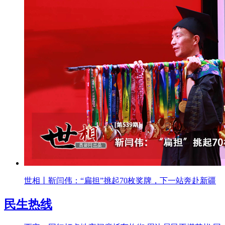
世相丨靳闫伟：“扁担”挑起70枚奖牌，下一站奔赴新疆
民生热线