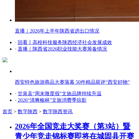
直播｜2026年上半年陕西省进出口情况
·
回看丨高校科技服务陕西经济社会发展成效
·
直播｜陕西省2026职业技能大赛筹备情况
西安特色旅游商品大赛落幕 50件精品获评“西安好物”
·
甘泉县“周末微度假”文旅品牌持续升温
·
2026“清爽榆林”文旅消费季掠影
首页
>
数字陕西
>
数字陕西资讯
2026年全国竞走大奖赛（第3站）暨
⻘少年竞走锦标赛即将在城固县开赛