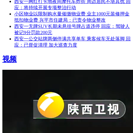
西安一网红打卡地夜间摩托车炸街 周边居民不堪其扰 回
应：将持续开展专项整治行动
小区物业以限制购水量催缴物业费 业主1000元装修押金
抵扣物业费 兴平市住建局：已责令物业整改
西安一无牌SUV长期未悬挂号牌占道违停 回应：驾驶人
被记9分罚款200元
西安一公交站牌两侧停满共享单车 乘客候车无处落脚 回
应：已督促清理 加大巡查力度
视频