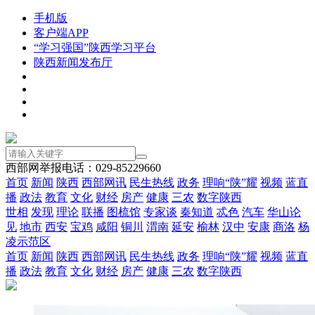
手机版
客户端APP
“学习强国”陕西学习平台
陕西新闻发布厅
西部网举报电话：029-85229660
首页
新闻
陕西
西部网讯
民生热线
政务
理响“陕”耀
视频
蓝直
播
政法
教育
文化
财经
房产
健康
三农
数字陕西
世相
发现
理论
联播
图梳馆
专家谈
秦知道
忒色
汽车
华山论
见
地市
西安
宝鸡
咸阳
铜川
渭南
延安
榆林
汉中
安康
商洛
杨
凌示范区
首页
新闻
陕西
西部网讯
民生热线
政务
理响“陕”耀
视频
蓝直
播
政法
教育
文化
财经
房产
健康
三农
数字陕西